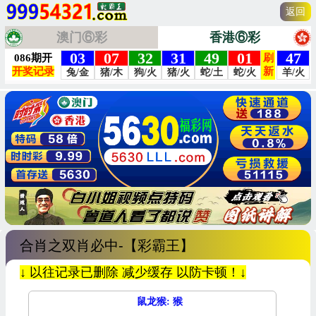
返回
澳门⑥彩
香港⑥彩