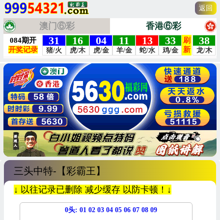
返回
澳门⑥彩
香港⑥彩