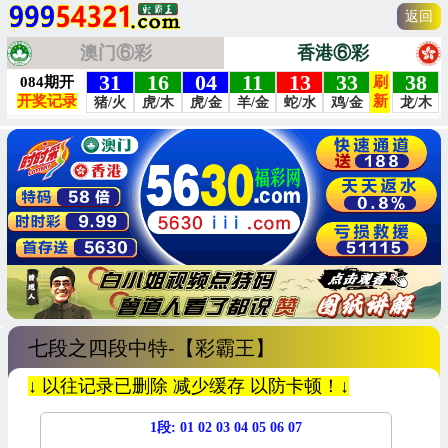
返回
澳门⑥彩
香港⑥彩