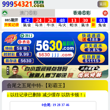
返回
澳门⑥彩
香港⑥彩