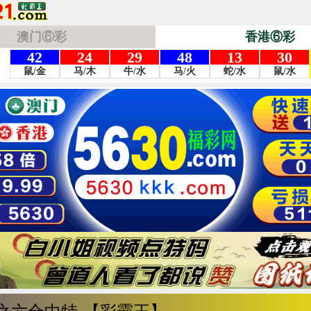
澳门⑥彩
香港⑥彩