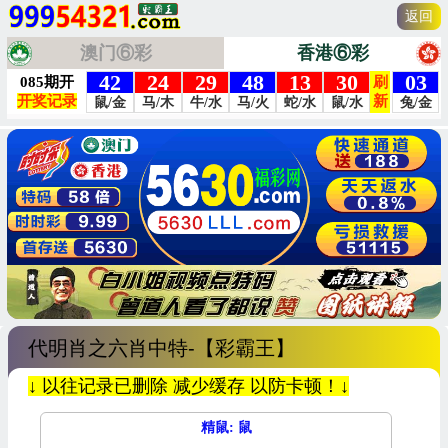
返回
澳门⑥彩
香港⑥彩