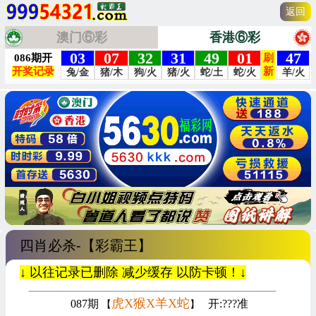
返回
澳门⑥彩
香港⑥彩