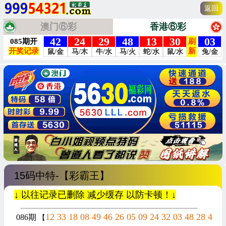
返回
澳门⑥彩
香港⑥彩