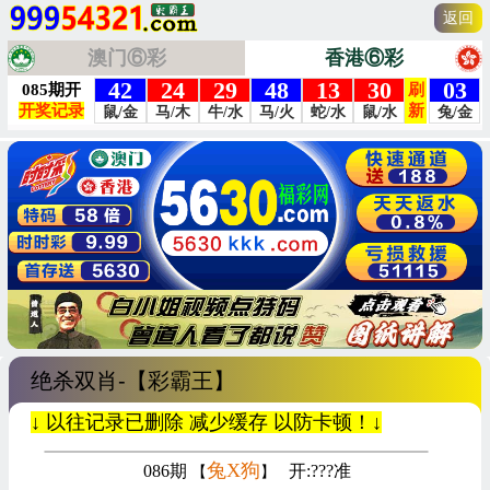
返回
澳门⑥彩
香港⑥彩