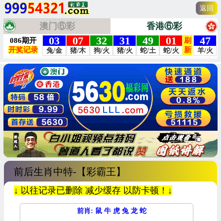
返回
澳门⑥彩
香港⑥彩