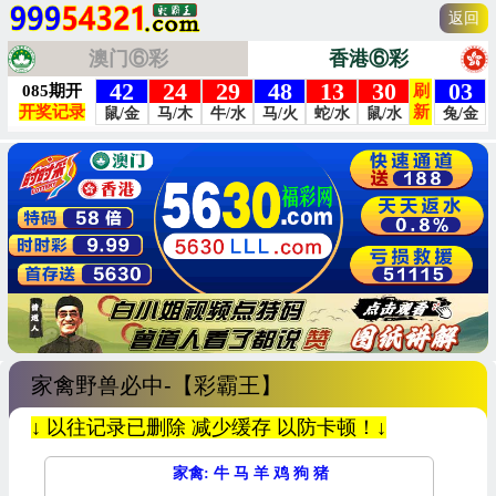
返回
澳门⑥彩
香港⑥彩