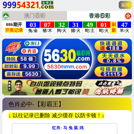
返回
澳门⑥彩
香港⑥彩